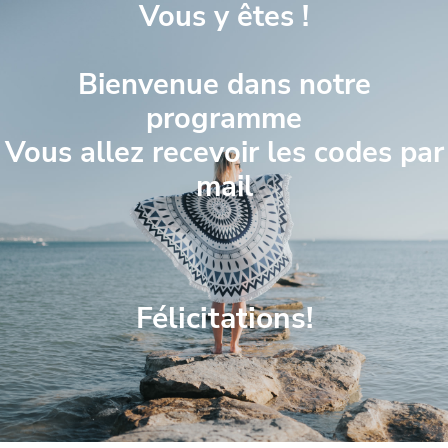
Vous y êtes !
Bienvenue dans notre
programme
Vous allez recevoir les codes par
mail
Félicitations!